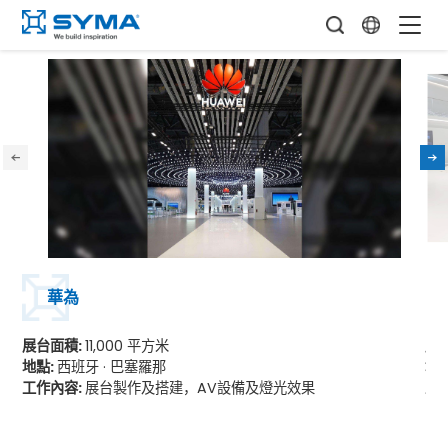
華為
展台面積:
11,000 平方米
展
地點:
西班牙 · 巴塞羅那
地
工作內容:
展台製作及搭建，AV設備及燈光效果
工